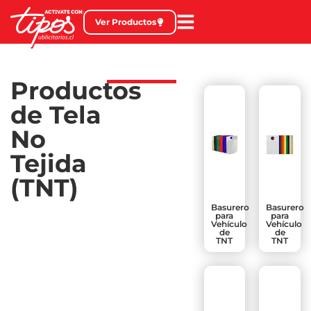
Ver Productos
Productos
de Tela
No
Tejida
(TNT)
Basurero
Basurero
para
para
Vehículo
Vehículo
de
de
TNT
TNT