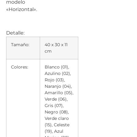
modelo
«Horizontal».
Detalle:
Tamaño:
40 x 30 x 11
cm
Colores:
Blanco (01),
Azulino (02),
Rojo (03),
Naranjo (04),
Amarillo (05),
Verde (06),
Gris (07),
Negro (08),
Verde claro
(15), Celeste
(19), Azul