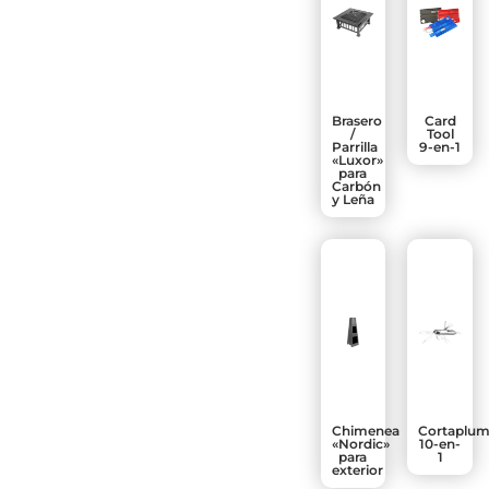
Brasero
Card
/
Tool
Parrilla
9-en-1
«Luxor»
para
Carbón
y Leña
Chimenea
Cortaplum
«Nordic»
10-en-
para
1
exterior