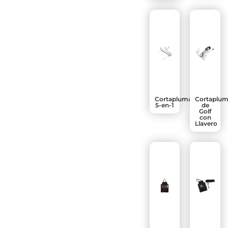
Cortaplumas
Cortaplum
5-en-1
de
Golf
con
Llavero