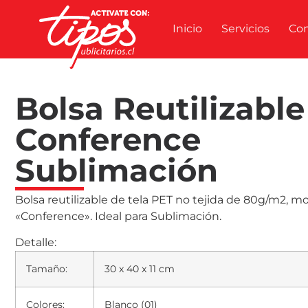
Inicio
Servicios
Co
Bolsa Reutilizable
Conference
Sublimación
Bolsa reutilizable de tela PET no tejida de 80g/m2, m
«Conference». Ideal para Sublimación.
Detalle:
Tamaño:
30 x 40 x 11 cm
Colores:
Blanco (01)