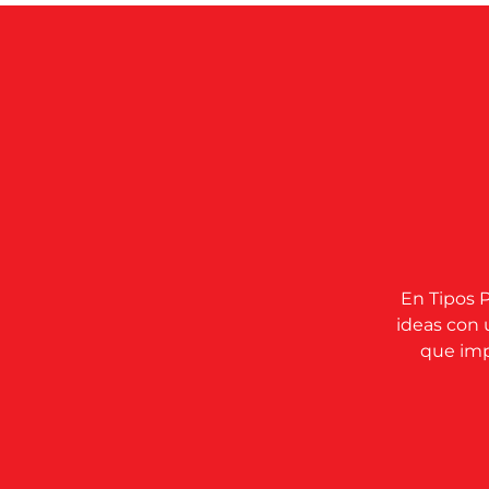
En Tipos P
ideas con 
que impu