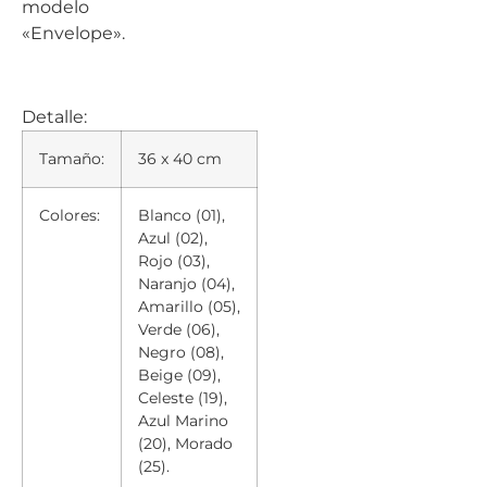
modelo
«Envelope».
Detalle:
Tamaño:
36 x 40 cm
Colores:
Blanco (01),
Azul (02),
Rojo (03),
Naranjo (04),
Amarillo (05),
Verde (06),
Negro (08),
Beige (09),
Celeste (19),
Azul Marino
(20), Morado
(25).