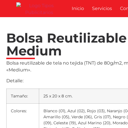
Inicio
Servicios
Co
Bolsa Reutilizable
Medium
Bolsa reutilizable de tela no tejida (TNT) de 80g/m2, 
«Medium».
Detalle:
Tamaño:
25 x 20 x 8 cm.
Colores:
Blanco (01), Azul (02), Rojo (03), Naranjo (0
Amarillo (05), Verde (06), Gris (07), Negro 
(09), Celeste (19), Azul Marino (20), Morado