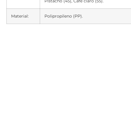
Pistacho (45), Café claro (55).
Material:
Polipropileno (PP).