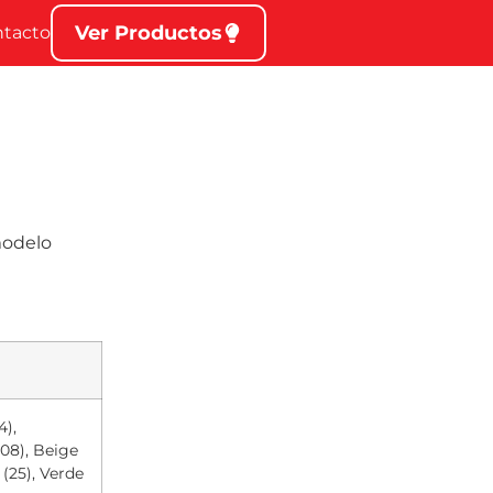
Ver Productos
ntacto
modelo
4),
(08), Beige
 (25), Verde