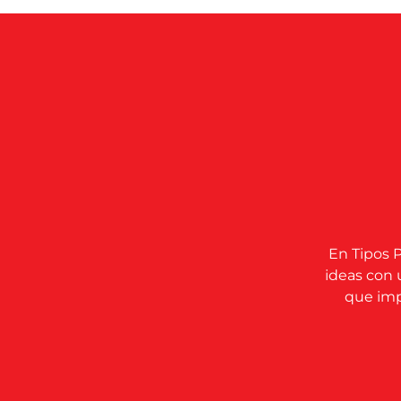
En Tipos P
ideas con 
que impu