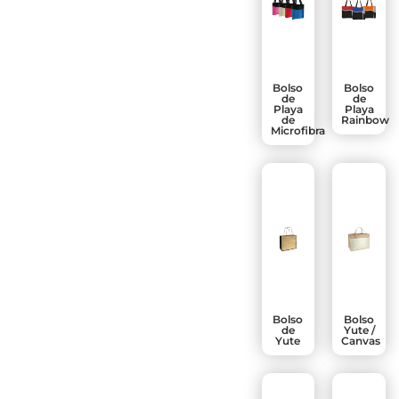
Bolso
Bolso
de
de
Playa
Playa
de
Rainbow
Microfibra
Bolso
Bolso
de
Yute /
Yute
Canvas