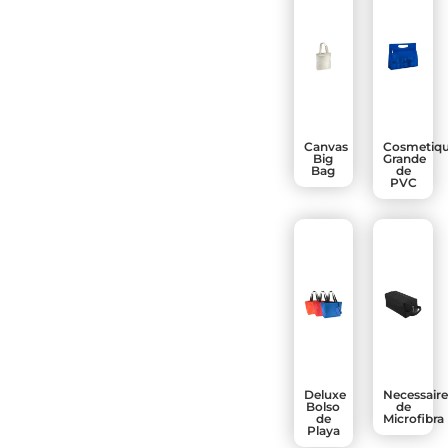
Canvas
Cosmetiq
Big
Grande
Bag
de
PVC
Deluxe
Necessair
Bolso
de
de
Microfibra
Playa