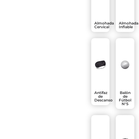
Almohada
Almohada
Cervical
Inflable
Antifaz
Balón
de
de
Descanso
Fútbol
N°5