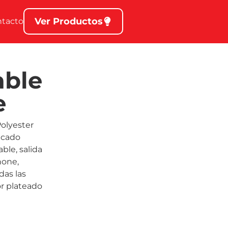
Ver Productos
ntacto
ble
e
olyester
icado
ble, salida
hone,
das las
r plateado