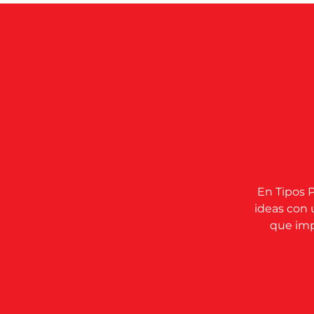
En Tipos P
ideas con 
que impu