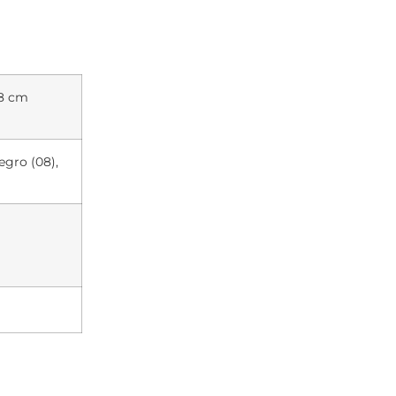
.8 cm
egro (08),