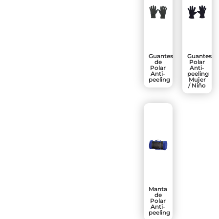
Guantes
Guantes
de
Polar
Polar
Anti-
Anti-
peeling
peeling
Mujer
/ Niño
Manta
de
Polar
Anti-
peeling