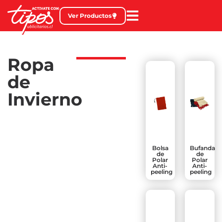
Ver Productos
Ropa
de
Invierno
Bolsa
Bufanda
de
de
Polar
Polar
Anti-
Anti-
peeling
peeling