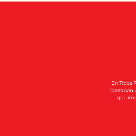
En Tipos P
ideas con 
que impu