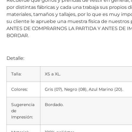
Recuerde que gorros y prendas de vestir en general,
por distintas fábricas y cada una trabaja sus propios d
materiales, tamaños y tallajes, por lo que es muy im
su cliente le apruebe una muestra física de nuestros
ANTES DE COMPRARNOS LA PARTIDA Y ANTES DE I
BORDAR.
Detalle:
Talla:
XS a XL.
Colores:
Gris (07), Negro (08), Azul Marino (20).
Sugerencia
Bordado.
de
Impresión: