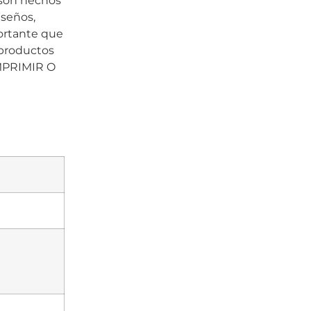
 son hechos
iseños,
portante que
 productos
MPRIMIR O