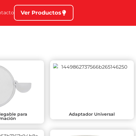
Ver Productos
ntacto
legable para
Adaptador Universal
imación