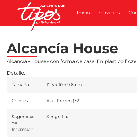
Inicio
Servicios
Co
Alcancía House
Alcancía «House» con forma de casa. En plástico froze
Detalle:
Tamaño:
12.5 x 10 x 9.8 cm.
Colores:
Azul Frozen (32).
Sugerencia
Serigrafía.
de
Impresión: