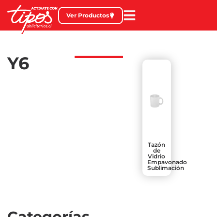
Ver Productos
Y6
Tazón
de
Vidrio
Empavonado
Sublimación
Categorías