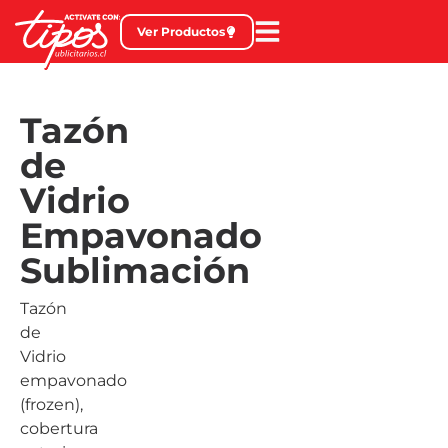
Ver Productos
Tazón
de
Vidrio
Empavonado
Sublimación
Tazón
de
Vidrio
empavonado
(frozen),
cobertura