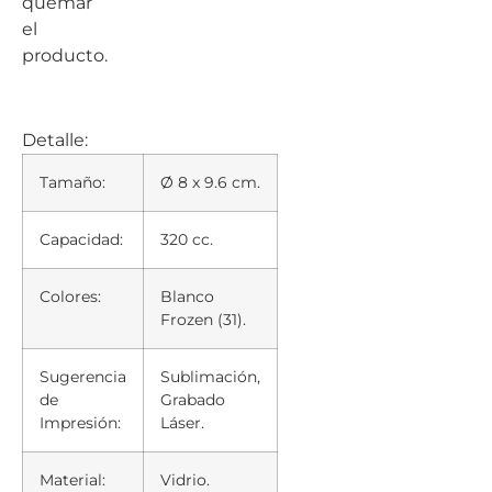
quemar
el
producto.
Detalle:
Tamaño:
Ø 8 x 9.6 cm.
Capacidad:
320 cc.
Colores:
Blanco
Frozen (31).
Sugerencia
Sublimación,
de
Grabado
Impresión:
Láser.
Material:
Vidrio.