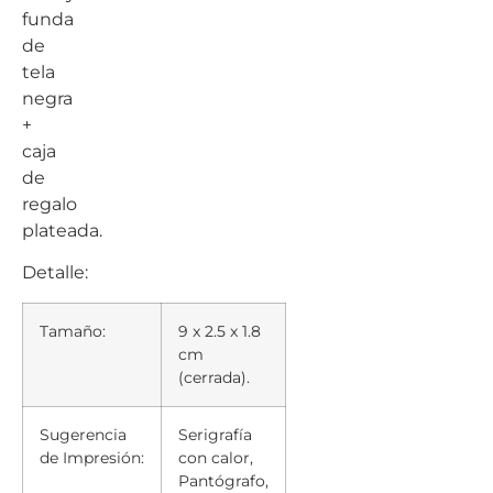
funda
de
tela
negra
+
caja
de
regalo
plateada.
Detalle:
Tamaño:
9 x 2.5 x 1.8
cm
(cerrada).
Sugerencia
Serigrafía
de Impresión:
con calor,
Pantógrafo,