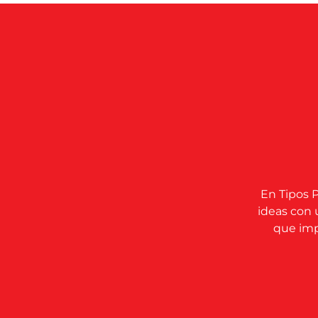
En Tipos P
ideas con 
que impu