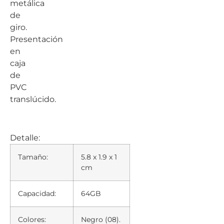
metálica
de
giro.
Presentación
en
caja
de
PVC
translúcido.
Detalle:
Tamaño:
5.8 x 1.9 x 1
cm
Capacidad:
64GB
Colores:
Negro (08).