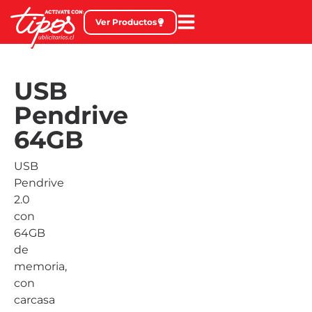
Ver Productos
USB
Pendrive
64GB
USB
Pendrive
2.0
con
64GB
de
memoria,
con
carcasa