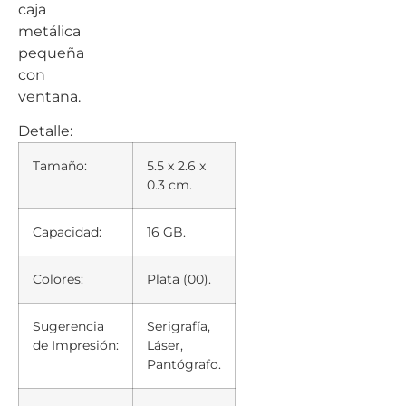
caja
metálica
pequeña
con
ventana.
Detalle:
Tamaño:
5.5 x 2.6 x
0.3 cm.
Capacidad:
16 GB.
Colores:
Plata (00).
Sugerencia
Serigrafía,
de Impresión:
Láser,
Pantógrafo.