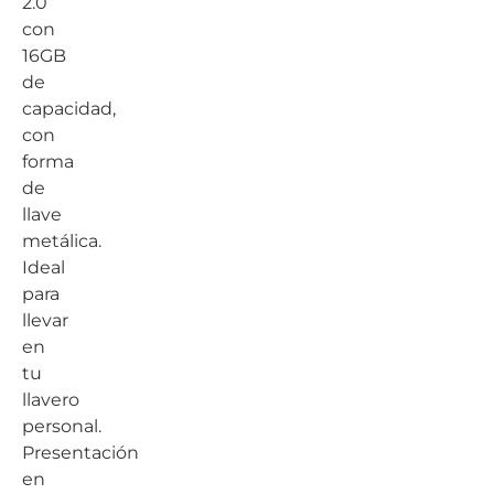
2.0
con
16GB
de
capacidad,
con
forma
de
llave
metálica.
Ideal
para
llevar
en
tu
llavero
personal.
Presentación
en