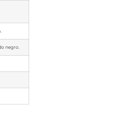
.
do negro.