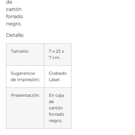
de
cartón
forrado
negro.
Detalle:
Tamaño:
7 x 23 x
7 cm.
Sugerencia
Grabado
de Impresión:
Láser.
Presentación:
En caja
de
cartón
forrado
negro.