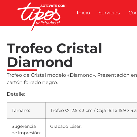
Inicio
Servicios
Co
Trofeo Cristal
Diamond
Trofeo de Cristal modelo «Diamond». Presentación en
cartón forrado negro.
Detalle:
Tamaño:
Trofeo Ø 12.5 x 3 cm / Caja 16.1 x 15.9 x 4.
Sugerencia
Grabado Láser.
de Impresión: