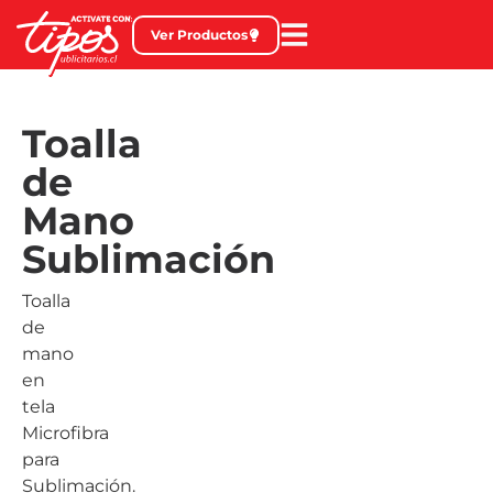
Ver Productos
Toalla
de
Mano
Sublimación
Toalla
de
mano
en
tela
Microfibra
para
Sublimación.