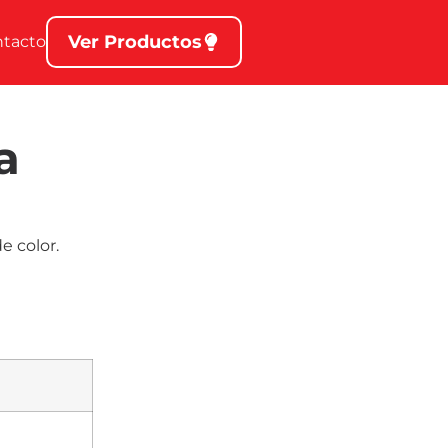
Ver Productos
ntacto
a
e color.