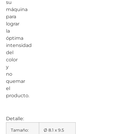
su
máquina
para
lograr
la
óptima
intensidad
del
color
y
no
quemar
el
producto.
Detalle:
Tamaño:
Ø 8.1 x 9.5