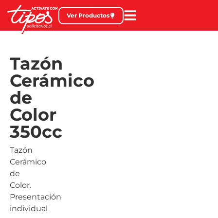
Ver Productos
Tazón
Cerámico
de
Color
350cc
Tazón
Cerámico
de
Color.
Presentación
individual