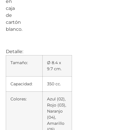
en
caja
de
cartón
blanco.
Detalle:
Tamaño:
Ø 8.4 x
9.7 cm.
Capacidad:
350 cc.
Colores:
Azul (02),
Rojo (03),
Naranjo
(04),
Amarillo
(05),