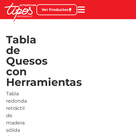
Ver Productos
Tabla
de
Quesos
con
Herramientas
Tabla
redonda
retráctil
de
madera
sólida