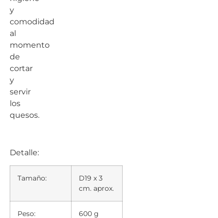
y
comodidad
al
momento
de
cortar
y
servir
los
quesos.
Detalle:
Tamaño:
D19 x 3
cm. aprox.
Peso:
600 g