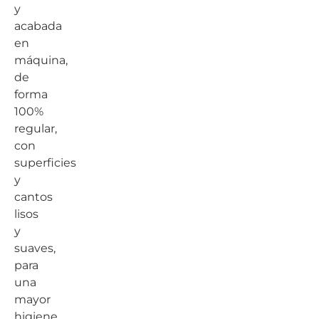
y
acabada
en
máquina,
de
forma
100%
regular,
con
superficies
y
cantos
lisos
y
suaves,
para
una
mayor
higiene