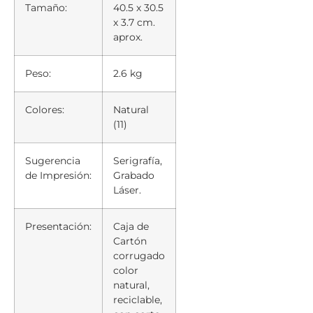
Tamaño:
40.5 x 30.5
x 3.7 cm.
aprox.
Peso:
2.6 kg
Colores:
Natural
(11)
Sugerencia
Serigrafía,
de Impresión:
Grabado
Láser.
Presentación:
Caja de
Cartón
corrugado
color
natural,
reciclable,