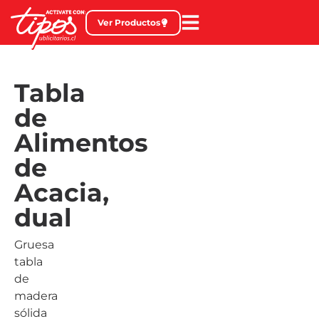
Ver Productos
Tabla
de
Alimentos
de
Acacia,
dual
Gruesa
tabla
de
madera
sólida