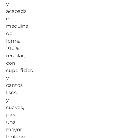
y
acabada
en
máquina,
de
forma
100%
regular,
con
superficies
y
cantos
lisos
y
suaves,
para
una
mayor
higiene