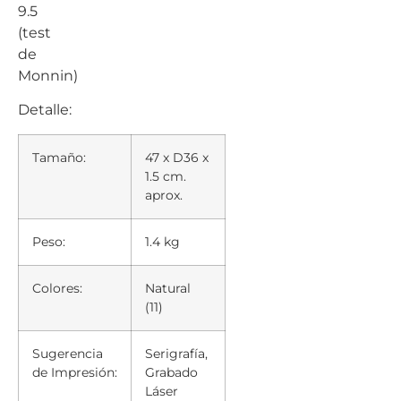
9.5
(test
de
Monnin)
Detalle:
Tamaño:
47 x D36 x
1.5 cm.
aprox.
Peso:
1.4 kg
Colores:
Natural
(11)
Sugerencia
Serigrafía,
de Impresión:
Grabado
Láser