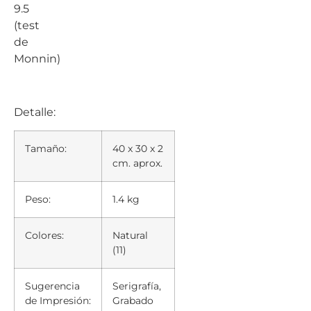
9.5
(test
de
Monnin)
Detalle:
Tamaño:
40 x 30 x 2
cm. aprox.
Peso:
1.4 kg
Colores:
Natural
(11)
Sugerencia
Serigrafía,
de Impresión:
Grabado