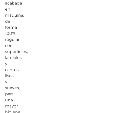
acabada
en
máquina,
de
forma
100%
regular,
con
superficies,
laterales
y
cantos
lisos
y
suaves,
para
una
mayor
higiene