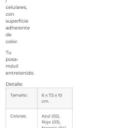
/
celulares,
con
superficie
adherente
de
color.
Tu
posa-
móvil
entretenido.
Detalle:
Tamaño:
6 x 7.5 x 10
cm.
Colores:
Azul (02),
Rojo (03),
Naranjo (04),