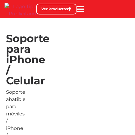
Ver Productos
Soporte
para
iPhone
/
Celular
Soporte
abatible
para
móviles
/
iPhone