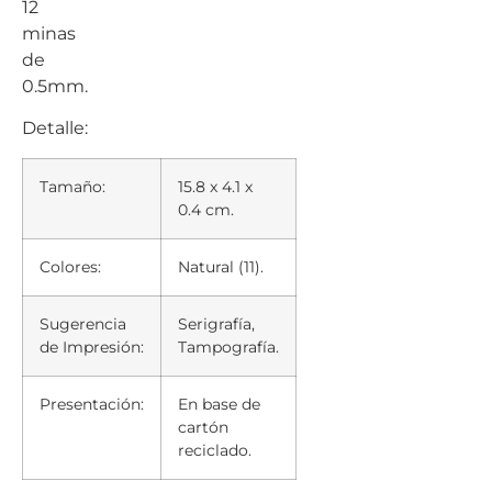
12
minas
de
0.5mm.
Detalle:
Tamaño:
15.8 x 4.1 x
0.4 cm.
Colores:
Natural (11).
Sugerencia
Serigrafía,
de Impresión:
Tampografía.
Presentación:
En base de
cartón
reciclado.