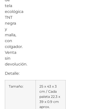
tela
ecológica
TNT
negra
y
malla,
con
colgador.
Venta
sin
devolución.
Detalle:
Tamaño:
25 x 43 x 3
cm / Cada
paleta 22.3 x
39 x 0.9 cm
aprox.