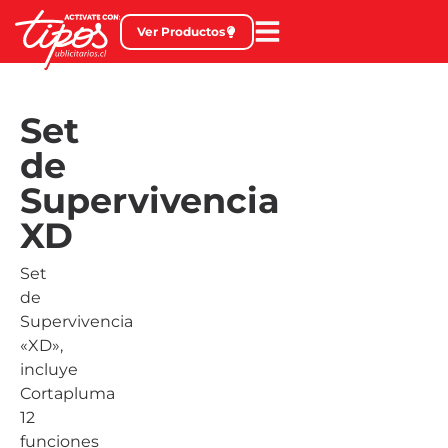
Ver Productos
Set
de
Supervivencia
XD
Set
de
Supervivencia
«XD»,
incluye
Cortapluma
12
funciones