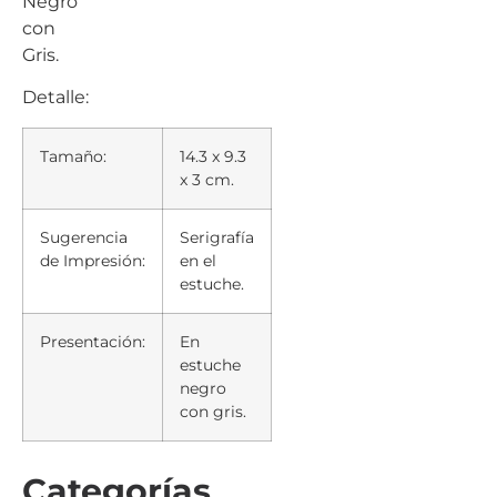
Negro
con
Gris.
Detalle:
Tamaño:
14.3 x 9.3
x 3 cm.
Sugerencia
Serigrafía
de Impresión:
en el
estuche.
Presentación:
En
estuche
negro
con gris.
Categorías