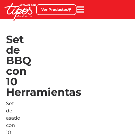
Ver Productos
Set
de
BBQ
con
10
Herramientas
Set
de
asado
con
10