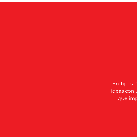
En Tipos P
ideas con 
que impu