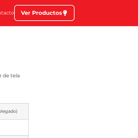
Ver Productos
ntacto
 de tela
splegado)