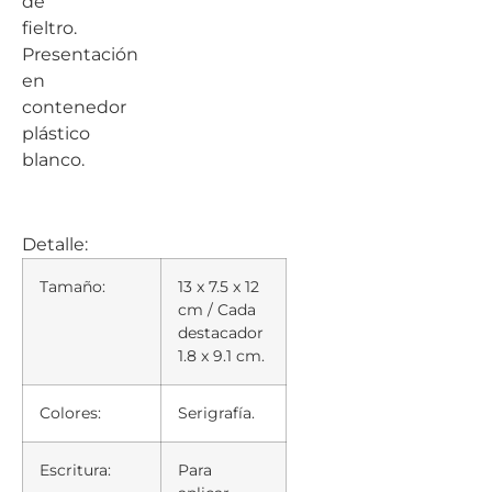
de
fieltro.
Presentación
en
contenedor
plástico
blanco.
Detalle:
Tamaño:
13 x 7.5 x 12
cm / Cada
destacador
1.8 x 9.1 cm.
Colores:
Serigrafía.
Escritura:
Para