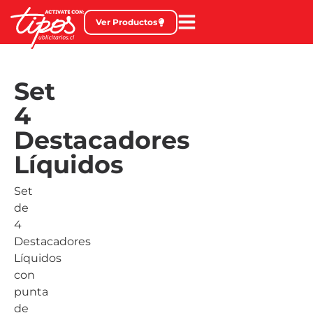
Ver Productos
Set
4
Destacadores
Líquidos
Set
de
4
Destacadores
Líquidos
con
punta
de