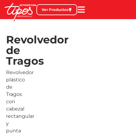
Ver Productos
Revolvedor
de
Tragos
Revolvedor
plástico
de
Tragos
con
cabezal
rectangular
y
punta