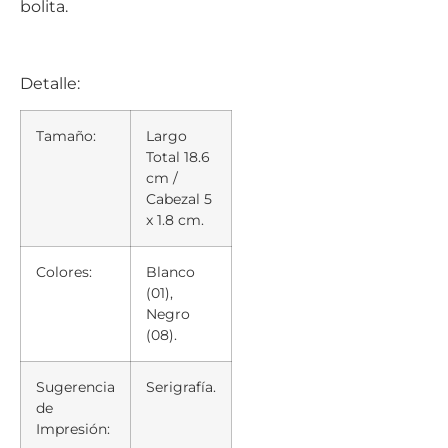
bolita.
Detalle:
Tamaño:
Largo
Total 18.6
cm /
Cabezal 5
x 1.8 cm.
Colores:
Blanco
(01),
Negro
(08).
Sugerencia
Serigrafía.
de
Impresión: