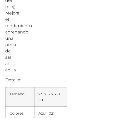
del
reloj).
Mejora
el
rendimiento
agregando
una
pizca
de
sal
al
agua.
Detalle:
Tamaño:
7.5 x 12.7 x 8
cm.
Colores:
Azul (02).