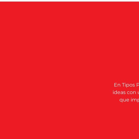
En Tipos P
ideas con 
que impu