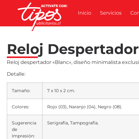
Inicio
Servicios
Co
Reloj Despertador
Reloj despertador «Blanc», diseño minimalista exclusi
Detalle:
Tamaño:
7 x 10 x 2 cm.
Colores:
Rojo (03), Naranjo (04), Negro (08).
Sugerencia
Serigrafía, Tampografía.
de
Impresión: