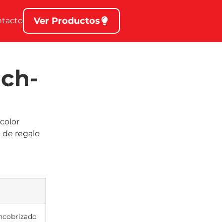
Ver Productos
ntacto
uch-
color
 de regalo
Encobrizado