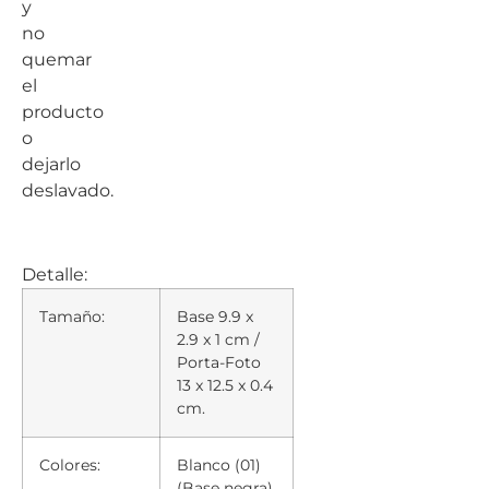
y
no
quemar
el
producto
o
dejarlo
deslavado.
Detalle:
Tamaño:
Base 9.9 x
2.9 x 1 cm /
Porta-Foto
13 x 12.5 x 0.4
cm.
Colores:
Blanco (01)
(Base negra).