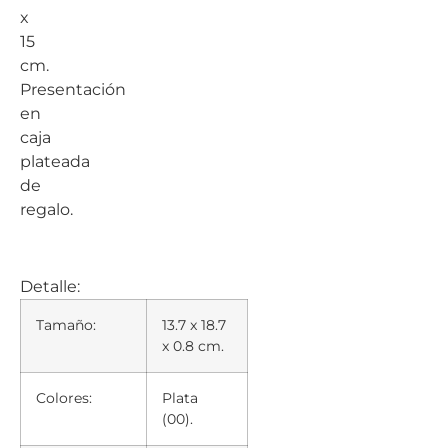
x
15
cm.
Presentación
en
caja
plateada
de
regalo.
Detalle:
Tamaño:
13.7 x 18.7
x 0.8 cm.
Colores:
Plata
(00).