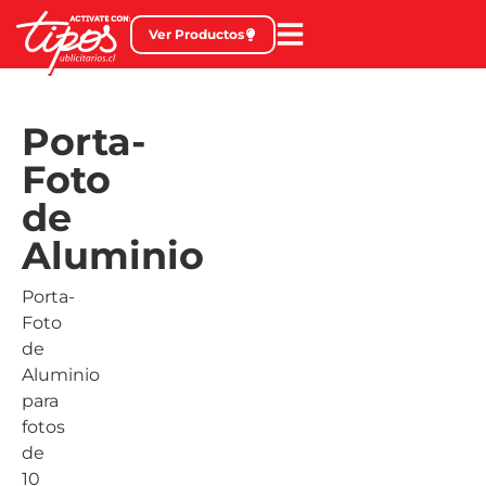
Ver Productos
Porta-
Foto
de
Aluminio
Porta-
Foto
de
Aluminio
para
fotos
de
10