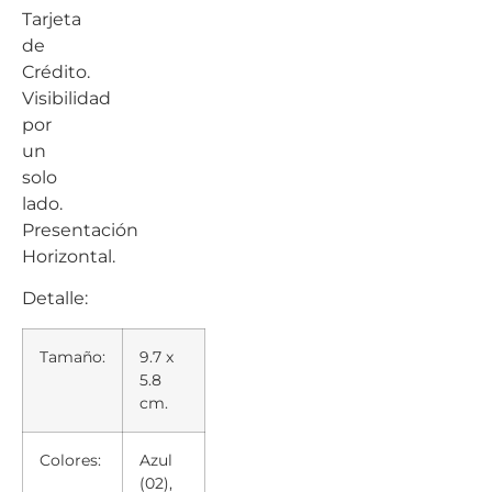
Tarjeta
de
Crédito.
Visibilidad
por
un
solo
lado.
Presentación
Horizontal.
Detalle:
Tamaño:
9.7 x
5.8
cm.
Colores:
Azul
(02),