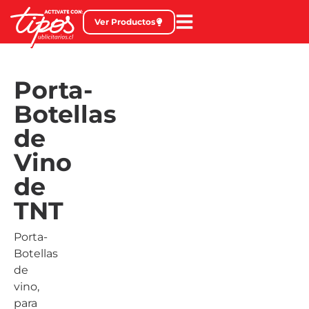
Ver Productos
Porta-
Botellas
de
Vino
de
TNT
Porta-
Botellas
de
vino,
para