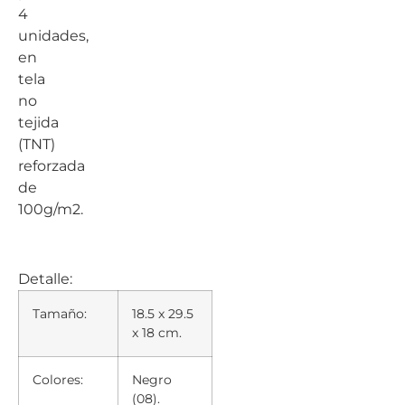
4
unidades,
en
tela
no
tejida
(TNT)
reforzada
de
100g/m2.
Detalle:
Tamaño:
18.5 x 29.5
x 18 cm.
Colores:
Negro
(08).