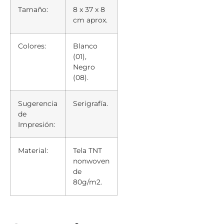
Tamaño:
8 x 37 x 8
cm aprox.
Colores:
Blanco
(01),
Negro
(08).
Sugerencia
Serigrafía.
de
Impresión:
Material:
Tela TNT
nonwoven
de
80g/m2.