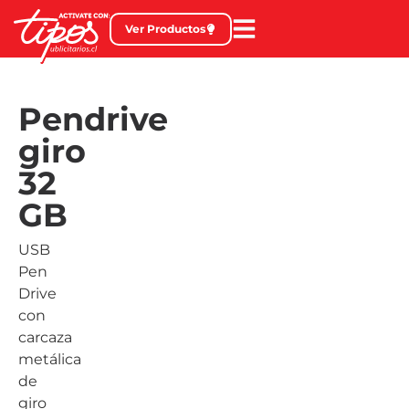
Ver Productos
Pendrive
giro
32
GB
USB
Pen
Drive
con
carcaza
metálica
de
giro