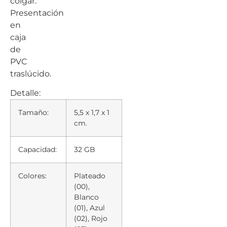
colgar.
Presentación
en
caja
de
PVC
traslúcido.
Detalle:
Tamaño:
5,5 x 1,7 x 1
cm.
Capacidad:
32 GB
Colores:
Plateado
(00),
Blanco
(01), Azul
(02), Rojo