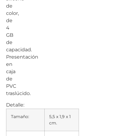
de
color,
de
4
GB
de
capacidad.
Presentación
en
caja
de
PVC
traslúcido.
Detalle:
Tamaño:
5,5 x 1,9 x 1
cm.