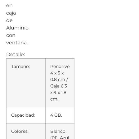
en
caja
de
Aluminio
con
ventana.
Detalle:
Tamaño:
Pendrive
4 x 5 x
0.8 cm /
Caja 6.3
x 9 x 1.8
cm.
Capacidad:
4 GB.
Colores:
Blanco
(01), Azul