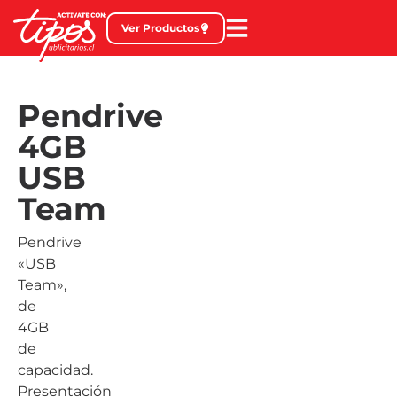
Ver Productos
Pendrive
4GB
USB
Team
Pendrive
«USB
Team»,
de
4GB
de
capacidad.
Presentación